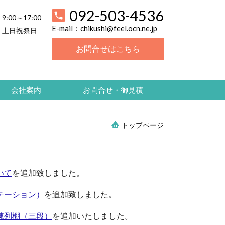
092-503-4536
9:00～17:00
E-mail：
chikushi@feel.ocn.ne.jp
土日祝祭日
お問合せはこちら
会社案内
お問合せ・御見積
トップページ
いて
を追加致しました。
テーション）
を追加致しました。
陳列棚（三段）
を追加いたしました。