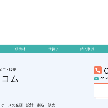
緩衝材
仕切り
納入事例
加工・販売
トコム
chik
）ケースの企画・設計・製造・販売