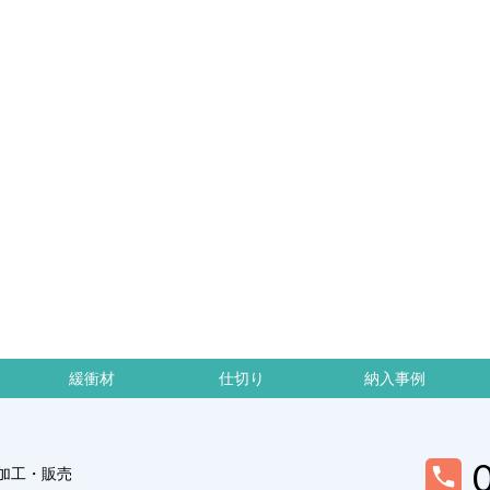
緩衝材
仕切り
納入事例
加工・販売