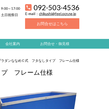
092-503-4536
9:00～17:00
E-mail：
chikushi@feel.ocn.ne.jp
土日祝祭日
お問合せはこちら
会社案内
お問合せ・御見積
プラダンななめＣ式 フタなしタイプ フレーム仕様
イプ フレーム仕様