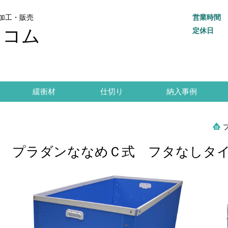
加工・販売
営業時間
トコム
定休日
緩衝材
仕切り
納入事例
プラダンななめＣ式 フタなしタ