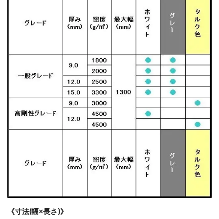
《寸法(幅×長さ)》