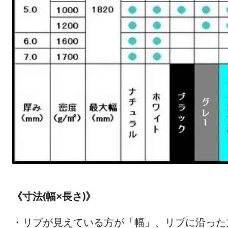
《寸法(幅×長さ)》
・リブが見えている方が「幅」、リブに沿った