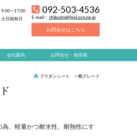
092-503-4536
9:00～17:00
E-mail：
chikushi@feel.ocn.ne.jp
土日祝祭日
お問合せはこちら
会社案内
お問合せ・御見積
プラダンシート 一般グレード
ード
の為、軽量かつ耐水性、耐熱性にす